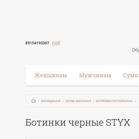
89154195307
ЕЩЁ
Обу
Женщинам
Мужчинам
Сумк
   /   
ЖЕНЩИНАМ
   /   
ОБУВЬ ЖЕНСКАЯ
   /   
БОТИНКИ И БОТИЛЬОНЫ
   /   
Ботинки черные STYX